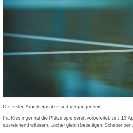
Die ersten Arbeitseinsätze sind Vergangenheit,
Fa. Kieslinger hat die Plätze spielbereit vorbereitet, seit 13.Ap
ausreichend wässern, Löcher gleich beseitigen, Schaber be