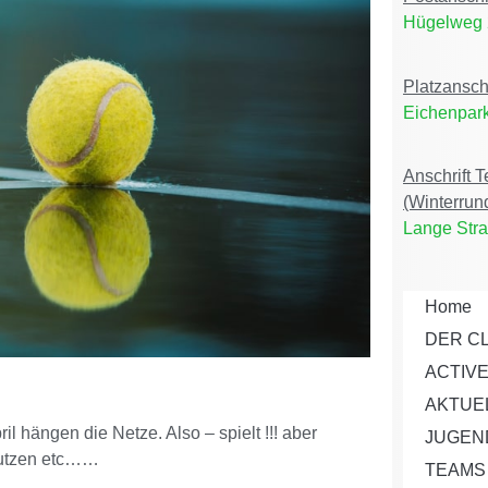
Hügelweg 
Platzansch
Eichenpark
Anschrift 
(Winterrun
Lange Stra
Home
DER C
ACTIV
AKTUE
ril hängen die Netze. Also – spielt !!! aber
JUGEN
nutzen etc……
TEAMS