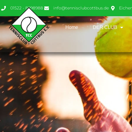
01522 - 8998988
info@tennisclubcottbus.de
Eiche
Home
DER CLUB