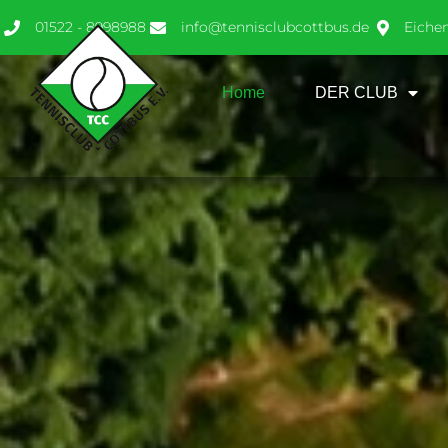
01522 - 8998988
info@tennisclubcottbus.de
Eiche
Home
DER CLUB