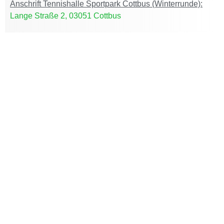
Anschrift Tennishalle Sportpark Cottbus (Winterrunde):
Lange Straße 2, 03051 Cottbus
Home
DER CLUB
ACTIVE CLUB
AKTUELLES
JUGEND
TEAMS
TURNIERE
SERVICE
Shop
KONTAKT