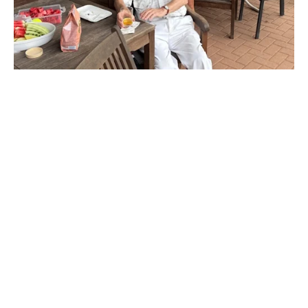
Die TCC-Vereinstasse –
heiß geliebt und
koffeinbereit!
Für nur nen Fünfer gehört sie dir: Unsere TCC-Tasse
macht jeden Kaffee doppelt so wach und jeden Tee
doppelt so edel. Perfekt zum Hochhalten nach dem Sieg,
zum Anstoßen mit Kakao in der Winterpause oder als