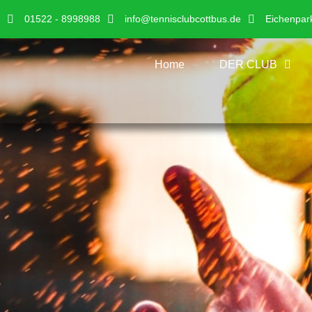
01522 - 8998988
info@tennisclubcottbus.de
Eichenpar
Home
DER CLUB