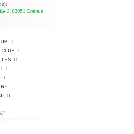
de):
ße 2, 03051 Cottbus
LUB
E CLUB
LLES
D
ERE
CE
KT