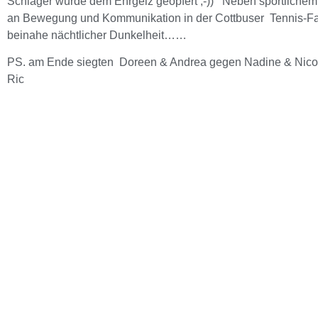
Schläger wurde dem Ehrgeiz geopfert ;-)) Neben sportlichem
an Bewegung und Kommunikation in der Cottbuser Tennis-Fam
beinahe nächtlicher Dunkelheit……
PS. am Ende siegten Doreen & Andrea gegen Nadine & Nico
Ric