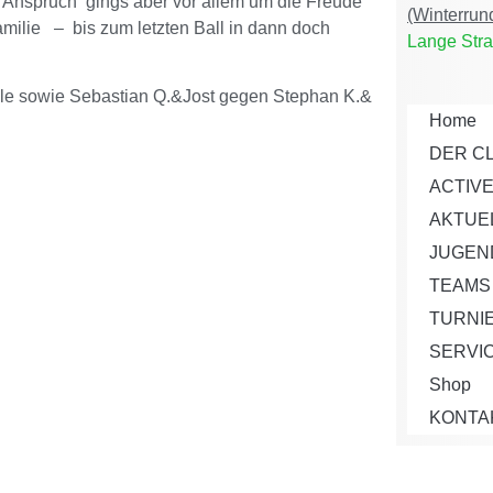
 Anspruch gings aber vor allem um die Freude
(Winterrun
ilie – bis zum letzten Ball in dann doch
Lange Stra
le sowie Sebastian Q.&Jost gegen Stephan K.&
Home
DER C
ACTIV
AKTUE
JUGEN
TEAMS
TURNI
SERVI
Shop
KONTA