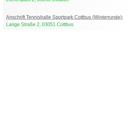
Anschrift Tennishalle Sportpark Cottbus (Winterrunde):
Lange Straße 2, 03051 Cottbus
Home
DER CLUB
ACTIVE CLUB
AKTUELLES
JUGEND
TEAMS
TURNIERE
SERVICE
Shop
KONTAKT