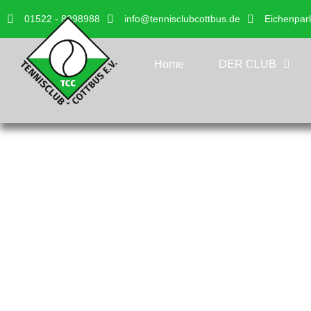
01522 - 8998988
info@tennisclubcottbus.de
Eichenpar
Home
DER CLUB