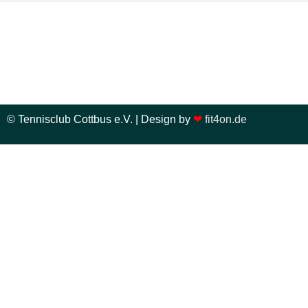
© Tennisclub Cottbus e.V. | Design by
❤
fit4on.de