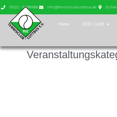
01522 - 8998988
info@tennisclubcottbus.de
Eiche
Home
DER CLUB
Veranstaltungskate