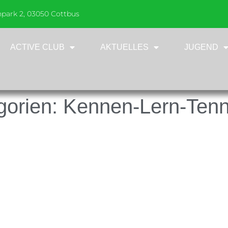
npark 2, 03050 Cottbus
ACTIVE CLUB
AKTUELLES
JUGEND
gorien:
Kennen-Lern-Tenn