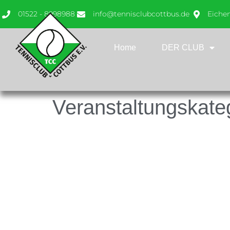
01522 - 8998988
info@tennisclubcottbus.de
Eiche
Home
DER CLUB
Veranstaltungskate