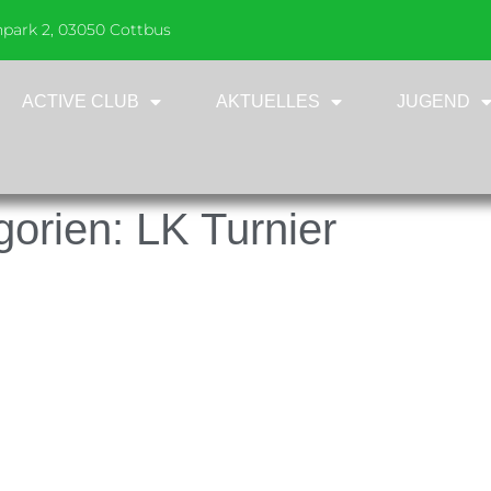
npark 2, 03050 Cottbus
ACTIVE CLUB
AKTUELLES
JUGEND
gorien:
LK Turnier