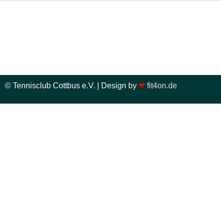
© Tennisclub Cottbus e.V. | Design by
❤
fit4on.de