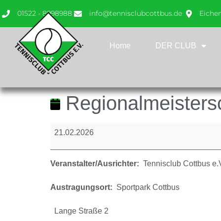
01522 - 8998988
info@tennisclubcottbus.de
Eiche
Home
DER CLUB
Regionalmeisters
21.02.2026
Veranstalter/Ausrichter:
Tennisclub Cottbus e.
Austragungsort:
Sportpark Cottbus
Lange Straße 2