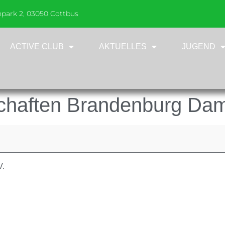
npark 2, 03050 Cottbus
ACTIVE CLUB
AKTUELLES
JUGEND
chaften Brandenburg Dam
V.