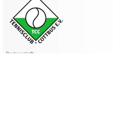
Postanschrift:
Hügelweg 2, 03050 Cottbus
Platzanschrift Sommer
Eichenpark 2, 03050 Cottbus
Anschrift Tennishalle Sportpark Cottbus (Winterrunde):
Lange Straße 2, 03051 Cottbus
Home