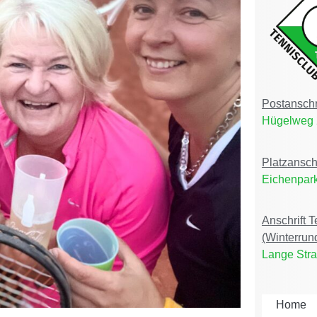
Postanschri
Hügelweg 
Platzansch
Eichenpark
Anschrift 
(Winterrun
Lange Stra
Home