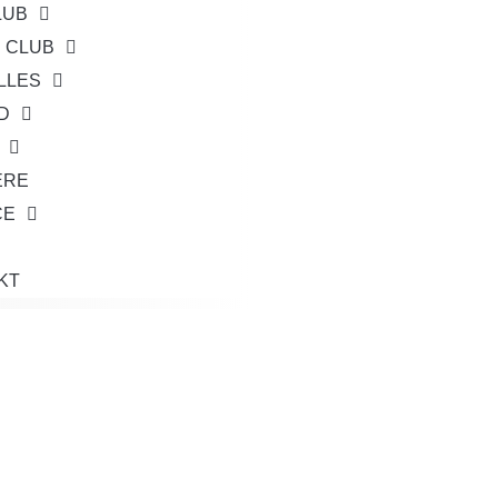
LUB
E CLUB
LLES
D
ERE
CE
KT