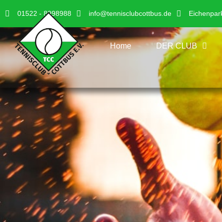
01522 - 8998988
info@tennisclubcottbus.de
Eichenpar
Home
DER CLUB